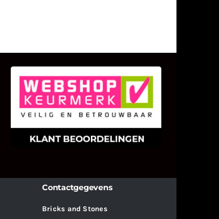
KLANT BEOORDELINGEN
We zijn er zeer op gesteld om te
weten wat u als klant van ons en
onze diensten vindt.
Contactgegevens
Bricks and Stones