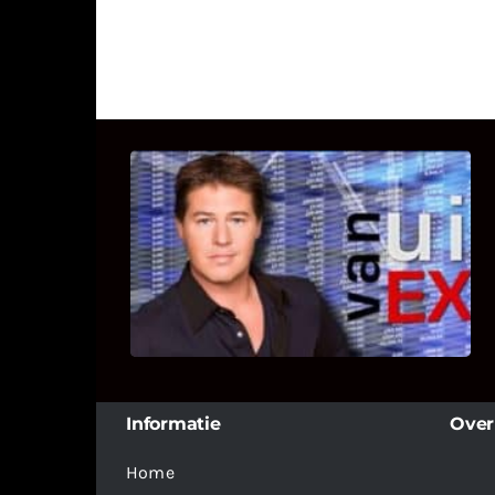
UITSTEL VAN EXECUTIE
Bekijk hier de fragmenten van de
deelname van Bricks and Stones aan
dit programma.
Informatie
Over
Home