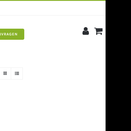
NVRAGEN
s
Siergrind