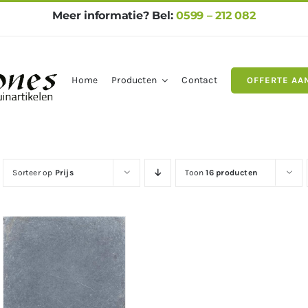
Meer informatie? Bel:
0599 – 212 082
Home
Producten
Contact
OFFERTE AA
gels
Natuursteen
Betontegel
Sorteer op
Prijs
Toon
16 producten