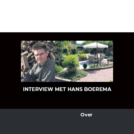
INTERVIEW MET HANS
BOEREMA
Hoe Bricks and Stones ontstaan is en
wat Hans Boerema motiveert in de
wereld van klinkers en tegels!
Over