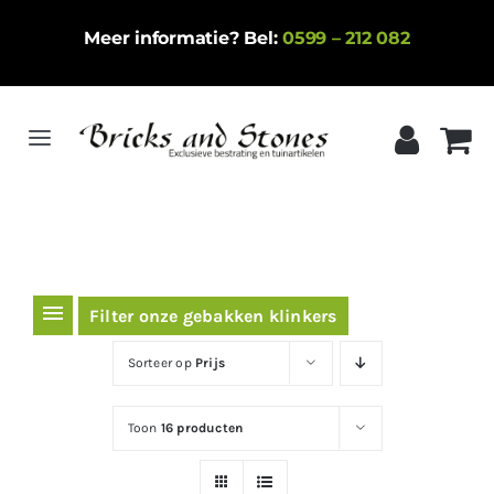
Ga
Meer informatie? Bel:
0599 – 212 082
naar
inhoud
Toggle
Navigation
Home
Gebakken klinkers
Keramische tegels
Filter onze gebakken klinkers
Natuursteen
Sorteer op
Prijs
Betontegels
Toon
16 producten
Siergrind