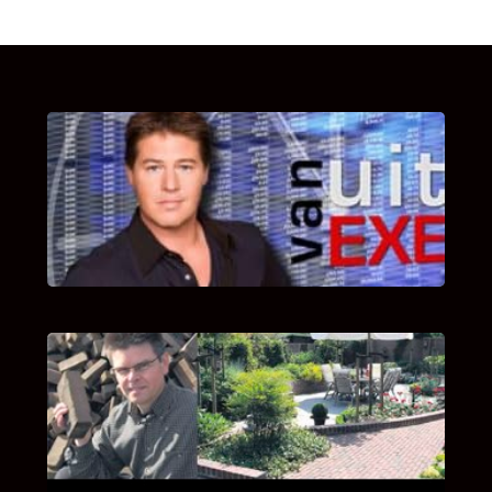
UITSTEL VAN EXECUTIE
Bekijk hier de fragmenten van de deelname
van Bricks and Stones aan dit programma.
INTERVIEW MET HANS BOEREMA
Hoe Bricks and Stones ontstaan is en wat
Hans Boerema motiveert in de wereld van
klinkers en tegels!