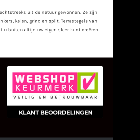
echtstreeks uit de natuur gewonnen. Ze zijn
kers, keien, grind en split. Terrastegels van
t u buiten altijd uw eigen sfeer kunt creëren.
KLANT BEOORDELINGEN
We zijn er zeer op gesteld om te
weten wat u als klant van ons en
onze diensten vindt.