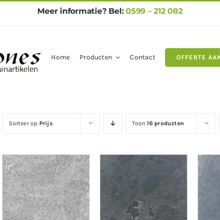
Meer informatie? Bel:
0599 – 212 082
Home
Producten
Contact
OFFERTE AA
gels
Natuursteen
Betontegel
Sorteer op
Prijs
Toon
16 producten