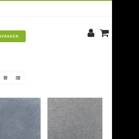
NVRAGEN
s
Siergrind