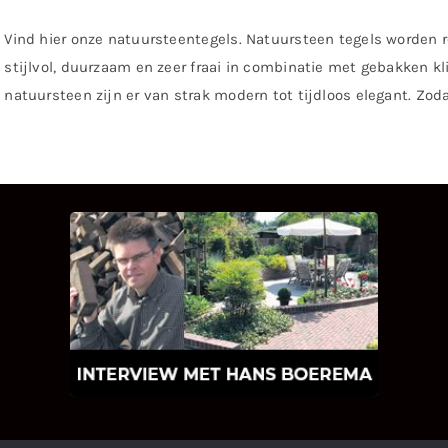
Vind hier onze natuursteentegels. Natuursteen tegels worden r
stijlvol, duurzaam en zeer fraai in combinatie met gebakken klin
natuursteen zijn er van strak modern tot tijdloos elegant. Zoda
INTERVIEW MET HANS
BOEREMA
Hoe Bricks and Stones ontstaan is en
wat Hans Boerema motiveert in de
wereld van klinkers en tegels!