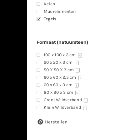
Keien
Muurelementen
Tegels
Formaat (natuursteen)
100 x 100 x 3 cm
4
20 x 20 x 3 cm
2
50 X 50 X 3 cm
1
60 x 60 x 2,5 cm
1
60 x 60 x 3 cm
6
80 x 80 x 3 cm
5
Groot Wildverband
1
Klein Wildverband
1
Herstellen