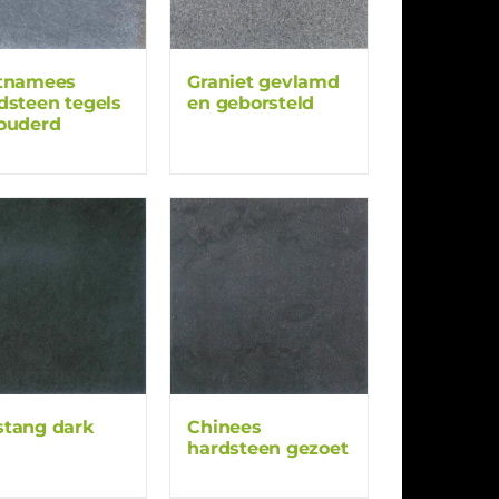
tnamees
Graniet gevlamd
dsteen tegels
en geborsteld
ouderd
tang dark
Chinees
hardsteen gezoet