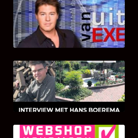
UITSTEL VAN EXECUTIE
Bekijk hier de fragmenten van de deelname
van Bricks and Stones aan dit programma.
INTERVIEW MET HANS BOEREMA
Hoe Bricks and Stones ontstaan is en wat
Hans Boerema motiveert in de wereld van
klinkers en tegels!
KLANT BEOORDELINGEN