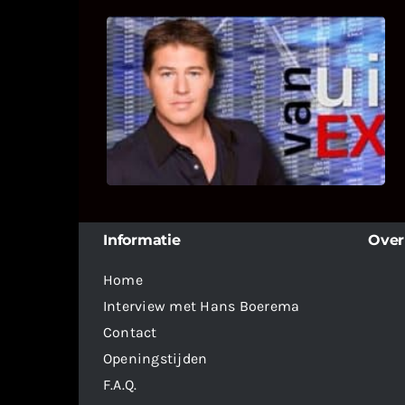
UITSTEL VAN EXECUTIE
Bekijk hier de fragmenten van de
deelname van Bricks and Stones aan
dit programma.
Informatie
Over
Home
Interview met Hans Boerema
Contact
Openingstijden
F.A.Q.