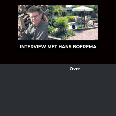
INTERVIEW MET HANS
BOEREMA
Hoe Bricks and Stones ontstaan is en
wat Hans Boerema motiveert in de
wereld van klinkers en tegels!
Over