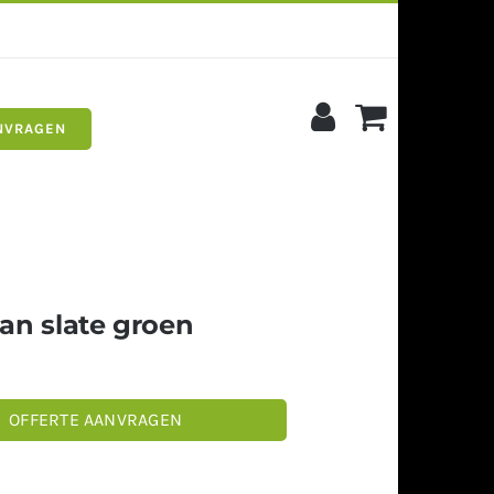
NVRAGEN
s
Siergrind
an slate groen
OFFERTE AANVRAGEN