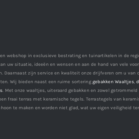
en webshop in exclusieve bestrating en tuinartikelen in de re
an uw situatie, ideeën en wensen en aan de hand van vele vo
. Daarnaast zijn service en kwaliteit onze drijfveren om u van d
aten. Wij bieden naast een ruime sortering
gebakken Waaltjes
,
d
ls
. Met onze waaltjes, uiteraard gebakken en zowel getrommeld 
een fraai terras met keramische tegels. Terrastegels van keramis
choon te maken en worden niet glad, wat uw eigen veiligheid te