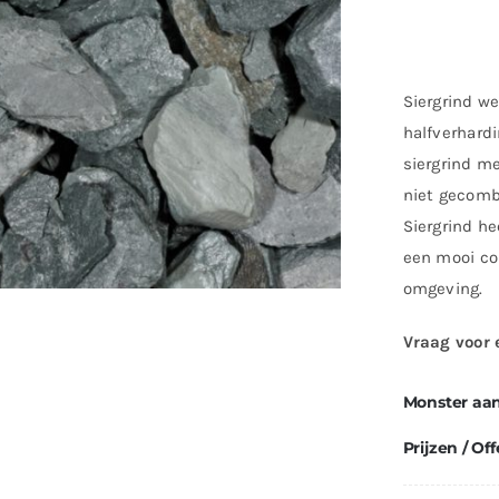
Siergrind we
halfverhardi
siergrind me
niet gecomb
Siergrind he
een mooi co
omgeving.
Vraag voor 
Monster aa
Prijzen / Off