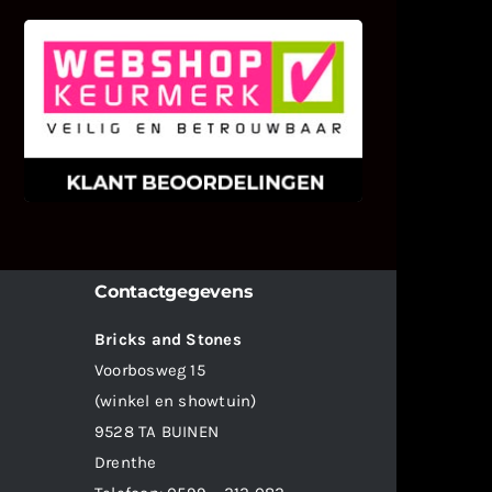
KLANT BEOORDELINGEN
We zijn er zeer op gesteld om te
weten wat u als klant van ons en
onze diensten vindt.
Contactgegevens
Bricks and Stones
Voorbosweg 15
(winkel en showtuin)
9528 TA BUINEN
Drenthe