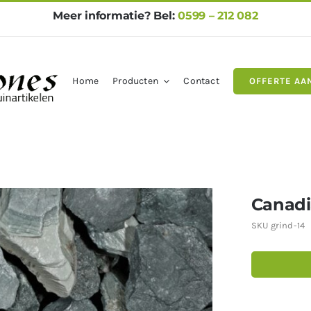
Meer informatie? Bel:
0599 – 212 082
Home
Producten
Contact
OFFERTE AA
gels
Natuursteen
Betontegel
Canadi
SKU
grind-14