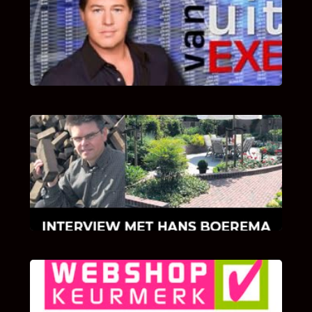
UITSTEL VAN EXECUTIE
Bekijk hier de fragmenten van de deelname
van Bricks and Stones aan dit programma.
INTERVIEW MET HANS BOEREMA
Hoe Bricks and Stones ontstaan is en wat
Hans Boerema motiveert in de wereld van
klinkers en tegels!
KLANT BEOORDELINGEN
We zijn er zeer op gesteld om te weten wat u