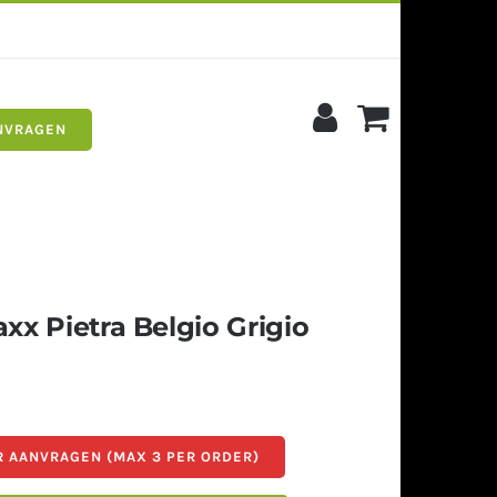
NVRAGEN
s
Siergrind
xx Pietra Belgio Grigio
 AANVRAGEN (MAX 3 PER ORDER)