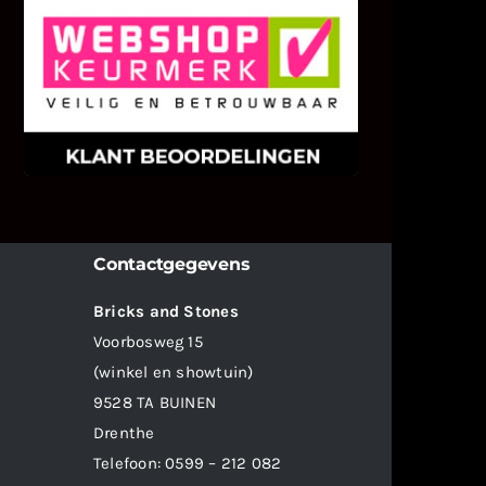
KLANT BEOORDELINGEN
We zijn er zeer op gesteld om te
weten wat u als klant van ons en
onze diensten vindt.
Contactgegevens
Bricks and Stones
Voorbosweg 15
(winkel en showtuin)
9528 TA BUINEN
Drenthe
Telefoon:
0599 – 212 082