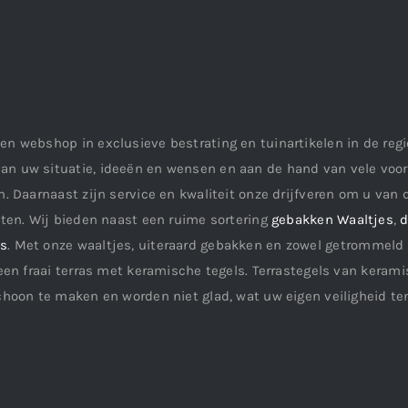
en webshop in exclusieve bestrating en tuinartikelen in de re
an uw situatie, ideeën en wensen en aan de hand van vele vo
. Daarnaast zijn service en kwaliteit onze drijfveren om u van d
aten. Wij bieden naast een ruime sortering
gebakken Waaltjes
,
d
ls
. Met onze waaltjes, uiteraard gebakken en zowel getrommeld 
een fraai terras met keramische tegels. Terrastegels van keramis
choon te maken en worden niet glad, wat uw eigen veiligheid te