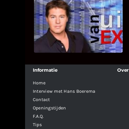
UITSTEL VAN EXECUTIE
Bekijk hier de fragmenten van de
deelname van Bricks and Stones aan
dit programma.
Informatie
Over
Home
Interview met Hans Boerema
Contact
Openingstijden
F.A.Q.
Tips