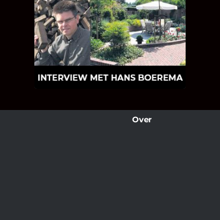
INTERVIEW MET HANS
BOEREMA
Hoe Bricks and Stones ontstaan is en
wat Hans Boerema motiveert in de
wereld van klinkers en tegels!
Over