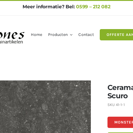
Meer informatie? Bel:
0599 – 212 082
Home
Producten
Contact
OFFERTE AA
gels
Natuursteen
Betontegel
Cerama
Scuro
SKU
41-1-1
MONSTER