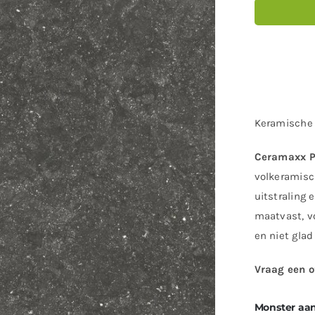
Keramische t
Ceramaxx Pi
volkeramisc
uitstraling 
maatvast, v
en niet glad
Vraag een o
Monster aa