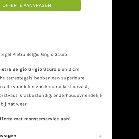
OFFERTE AANVRAGEN
egel Pietra Belgio Grigio Scuro
etra Belgio Grigio Scuro
2 en 3 cm
he terrastegels hebben een superieure
en alle voordelen van keramiek: kleurvast,
orstvast, krasbestendig, onderhoudsvriendelijk
 bij nat weer.
fferte met monsterservice aan!
nvragen