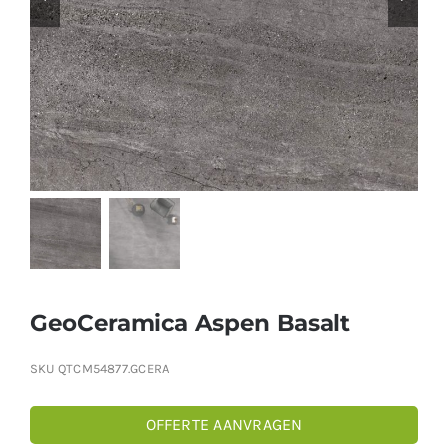
Producten
Contact
Offerte aanvragen
GeoCeramica Aspen Basalt
SKU
QTCM54877.GCERA
OFFERTE AANVRAGEN