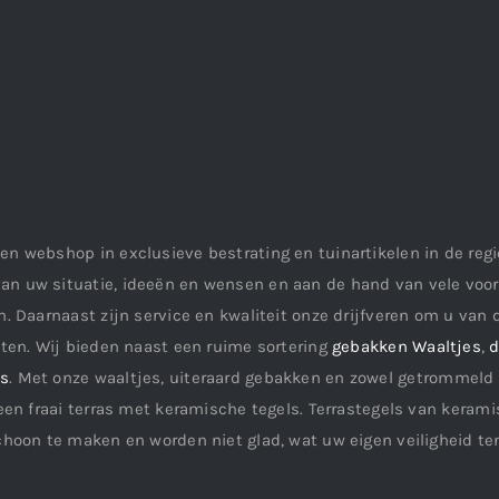
en webshop in exclusieve bestrating en tuinartikelen in de re
an uw situatie, ideeën en wensen en aan de hand van vele vo
. Daarnaast zijn service en kwaliteit onze drijfveren om u van d
aten. Wij bieden naast een ruime sortering
gebakken Waaltjes
,
d
ls
. Met onze waaltjes, uiteraard gebakken en zowel getrommeld 
een fraai terras met keramische tegels. Terrastegels van keramis
choon te maken en worden niet glad, wat uw eigen veiligheid te