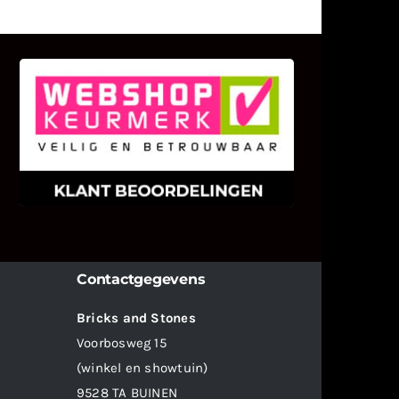
KLANT BEOORDELINGEN
We zijn er zeer op gesteld om te
weten wat u als klant van ons en
onze diensten vindt.
Contactgegevens
Bricks and Stones
Voorbosweg 15
(winkel en showtuin)
9528 TA BUINEN