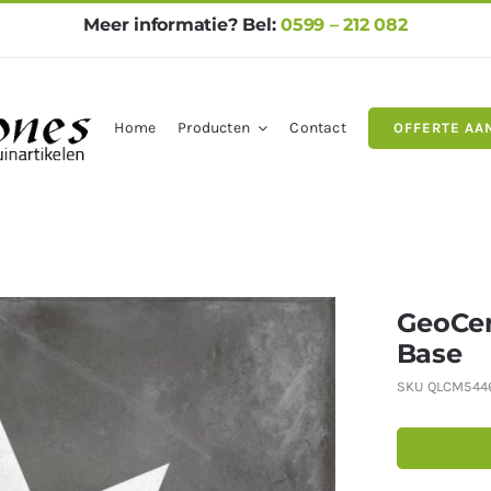
Meer informatie? Bel:
0599 – 212 082
Home
Producten
Contact
OFFERTE AA
gels
Natuursteen
Betontegel
GeoCer
Base
SKU
QLCM544