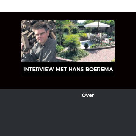
INTERVIEW MET HANS
BOEREMA
Hoe Bricks and Stones ontstaan is en
wat Hans Boerema motiveert in de
wereld van klinkers en tegels!
Over