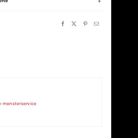
erte
ze
monsterservice