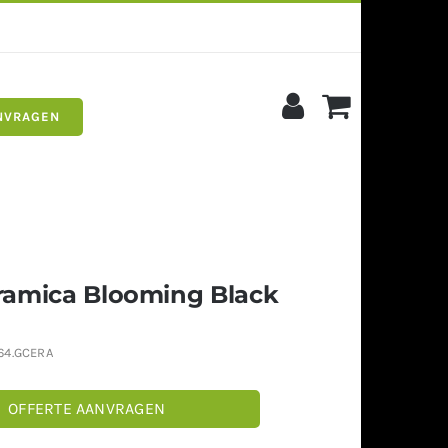
NVRAGEN
s
Siergrind
amica Blooming Black
64.GCERA
OFFERTE AANVRAGEN