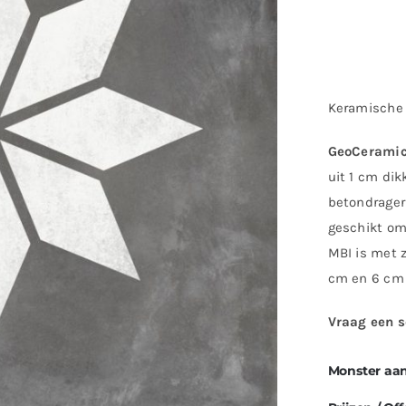
Keramische
GeoCerami
uit 1 cm di
betondrager
geschikt om
MBI is met 
cm en 6 cm 
Vraag een s
Monster aa