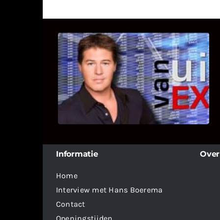
UITSTEL VAN EXECUTIE
Bekijk hier de fragmenten van de
deelname van Bricks and Stones aan
dit programma.
Informatie
Over
Home
Interview met Hans Boerema
Contact
Openingstijden