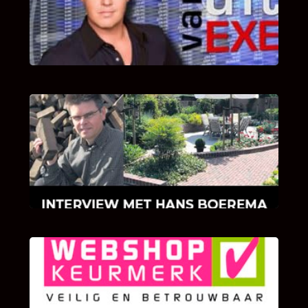
Bekijk hier de fragmenten van de deelname
van Bricks and Stones aan dit programma.
INTERVIEW MET HANS BOEREMA
Hoe Bricks and Stones ontstaan is en wat
Hans Boerema motiveert in de wereld van
klinkers en tegels!
KLANT BEOORDELINGEN
We zijn er zeer op gesteld om te weten wat u
als klant van ons en onze diensten vindt.