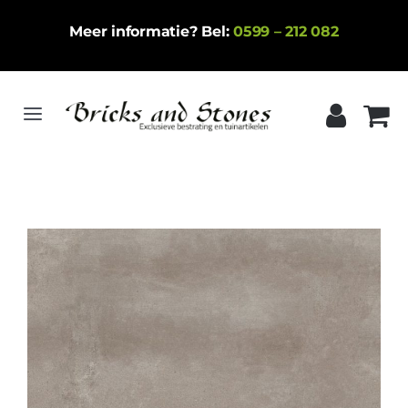
Ga
Meer informatie? Bel:
0599 – 212 082
naar
inhoud
Toggle
Navigation
Home
Gebakken klinkers
Keramische tegels
Natuursteen
Betontegels
Siergrind