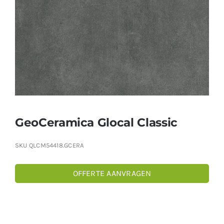
Producten
Contact
Offerte aanvragen
GeoCeramica Glocal Classic
SKU
QLCM54418.GCERA
OFFERTE AANVRAGEN