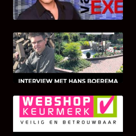
van Bricks and Stones aan dit programma.
INTERVIEW MET HANS BOEREMA
Hoe Bricks and Stones ontstaan is en wat
Hans Boerema motiveert in de wereld van
klinkers en tegels!
KLANT BEOORDELINGEN
We zijn er zeer op gesteld om te weten wat u
als klant van ons en onze diensten vindt.