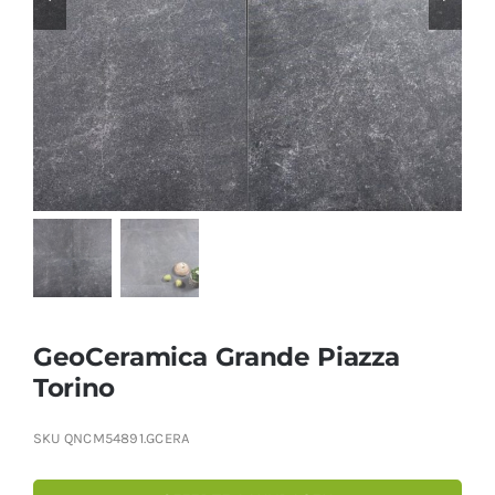
Producten
Contact
Offerte aanvragen
GeoCeramica Grande Piazza
Torino
SKU
QNCM54891.GCERA