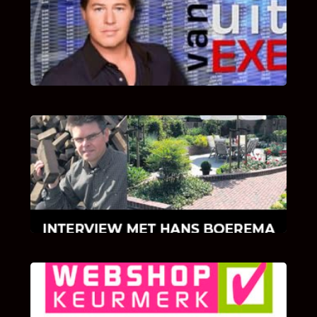
Bekijk hier de fragmenten van de deelname
van Bricks and Stones aan dit programma.
INTERVIEW MET HANS BOEREMA
Hoe Bricks and Stones ontstaan is en wat
Hans Boerema motiveert in de wereld van
klinkers en tegels!
KLANT BEOORDELINGEN
We zijn er zeer op gesteld om te weten wat u