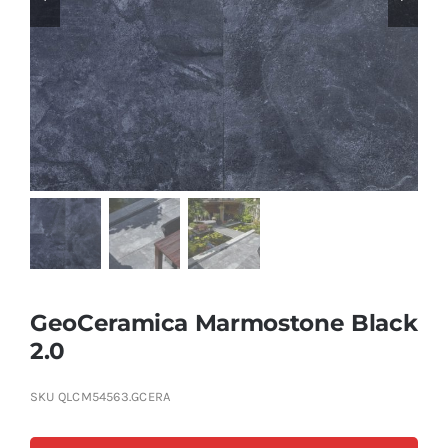
Producten
Contact
Offerte aanvragen
GeoCeramica Marmostone Black
2.0
SKU
QLCM54563.GCERA