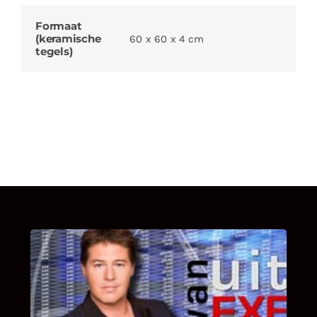
Formaat
(keramische
60 x 60 x 4 cm
tegels)
UITSTEL VAN EXECUTIE
Bekijk hier de fragmenten van de deelname
van Bricks and Stones aan dit programma.