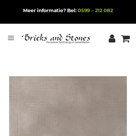
Ga
Meer informatie? Bel:
0599 – 212 082
naar
inhoud
Toggle
Navigation
Home
Gebakken klinkers
Keramische tegels
Natuursteen
Betontegels
Siergrind