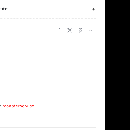
erte
ze
monsterservice