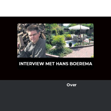
INTERVIEW MET HANS
BOEREMA
Hoe Bricks and Stones ontstaan is en
wat Hans Boerema motiveert in de
wereld van klinkers en tegels!
Over