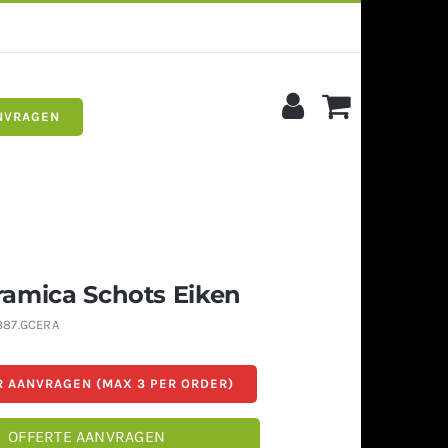
NVRAGEN
s
Siergrind
amica Schots Eiken
87.GCERA
 AANVRAGEN (MAX 3 PER ORDER)
OFFERTE AANVRAGEN