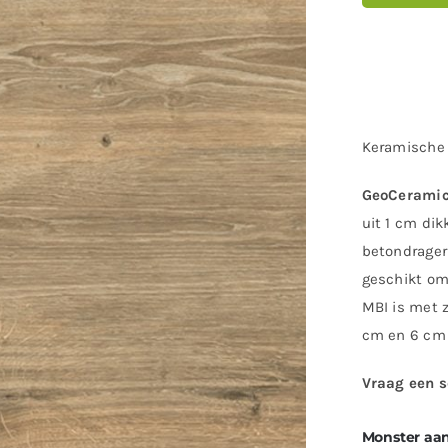
Keramische
GeoCerami
uit 1 cm di
betondrager
geschikt om
MBI is met 
cm en 6 cm 
Vraag een s
Monster aa