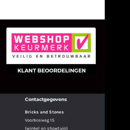
KLANT BEOORDELINGEN
We zijn er zeer op gesteld om te
weten wat u als klant van ons en
onze diensten vindt.
Contactgegevens
Bricks and Stones
Voorbosweg 15
(winkel en showtuin)