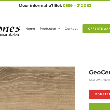
Meer informatie? Bel:
0599 – 212 082
Home
Producten
Contact
OFFERTE AA
gels
Natuursteen
Betontegel
GeoCer
SKU
QMCM548
MONSTER