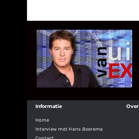
UITSTEL VAN EXECUTIE
Bekijk hier de fragmenten van de
deelname van Bricks and Stones aan
dit programma.
Informatie
Over
Home
Interview met Hans Boerema
Contact