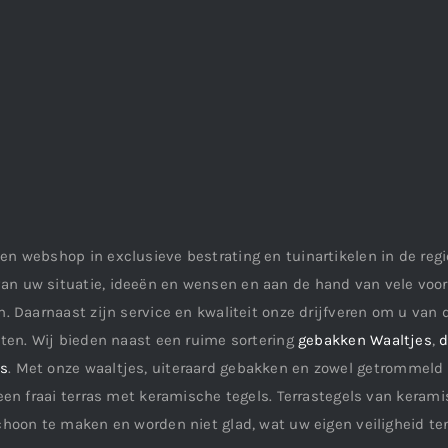
en webshop in exclusieve bestrating en tuinartikelen in de re
an uw situatie, ideeën en wensen en aan de hand van vele vo
. Daarnaast zijn service en kwaliteit onze drijfveren om u van d
aten. Wij bieden naast een ruime sortering
gebakken Waaltjes
,
d
ls
. Met onze waaltjes, uiteraard gebakken en zowel getrommeld 
een fraai terras met keramische tegels. Terrastegels van keramis
choon te maken en worden niet glad, wat uw eigen veiligheid te