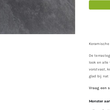
Keramische t
De terrasteg
look en alle
vorstvast, k
glad bij nat
Vraag een s
Monster aa