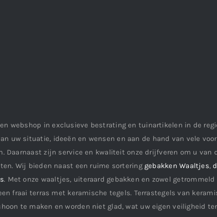
en webshop in exclusieve bestrating en tuinartikelen in de re
an uw situatie, ideeën en wensen en aan de hand van vele vo
. Daarnaast zijn service en kwaliteit onze drijfveren om u van d
aten. Wij bieden naast een ruime sortering
gebakken Waaltjes
,
d
ls
. Met onze waaltjes, uiteraard gebakken en zowel getrommeld 
een fraai terras met keramische tegels. Terrastegels van keramis
choon te maken en worden niet glad, wat uw eigen veiligheid te