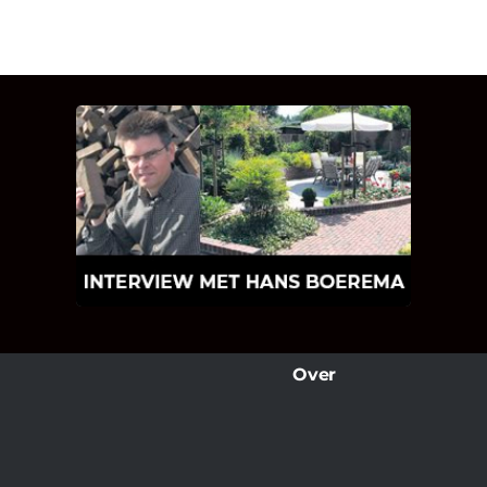
INTERVIEW MET HANS
BOEREMA
Hoe Bricks and Stones ontstaan is en
wat Hans Boerema motiveert in de
wereld van klinkers en tegels!
Over