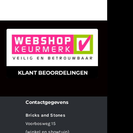
KLANT BEOORDELINGEN
We zijn er zeer op gesteld om te
weten wat u als klant van ons en
onze diensten vindt.
Contactgegevens
Bricks and Stones
Voorbosweg 15
(winkel en showtuin)