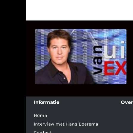
UITSTEL VAN EXECUTIE
Bekijk hier de fragmenten van de
deelname van Bricks and Stones aan
dit programma.
Informatie
Over
Home
Interview met Hans Boerema
Contact