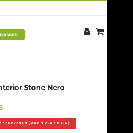
NVRAGEN
s
Siergrind
nterior Stone Nero
5
 AANVRAGEN (MAX 3 PER ORDER)