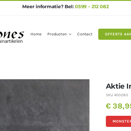
Meer informatie? Bel:
0599 – 212 082
Home
Producten
Contact
OFFERTE AA
gels
Natuursteen
Betontegel
Aktie I
SKU
400280
€
38,9
MONSTER