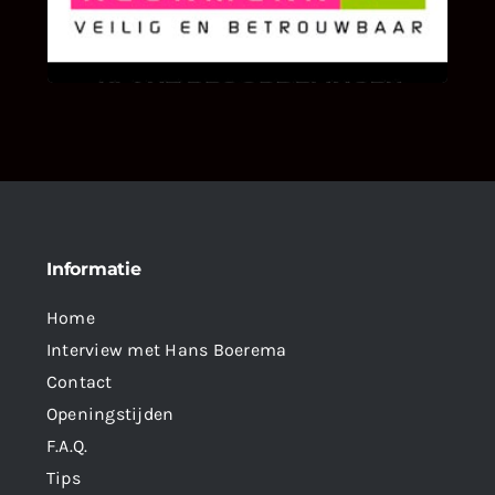
We zijn er zeer op gesteld om te weten wat u
als klant van ons en onze diensten vindt.
Informatie
Home
Interview met Hans Boerema
Contact
Openingstijden
F.A.Q.
Tips