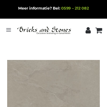
Ga
Meer informatie? Bel:
0599 – 212 082
naar
inhoud
Toggle
Navigation
Home
Gebakken klinkers
Keramische tegels
Natuursteen
Betontegels
Siergrind