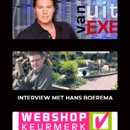
UITSTEL VAN EXECUTIE
Bekijk hier de fragmenten van de deelname
van Bricks and Stones aan dit programma.
INTERVIEW MET HANS BOEREMA
Hoe Bricks and Stones ontstaan is en wat
Hans Boerema motiveert in de wereld van
klinkers en tegels!
KLANT BEOORDELINGEN