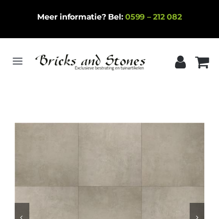
Ga
Meer informatie? Bel:
0599 – 212 082
naar
inhoud
Toggle
Navigation
Home
Gebakken klinkers
Keramische tegels
Natuursteen
Betontegels
Siergrind