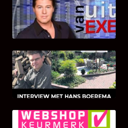
UITSTEL VAN EXECUTIE
Bekijk hier de fragmenten van de deelname
van Bricks and Stones aan dit programma.
INTERVIEW MET HANS BOEREMA
Hoe Bricks and Stones ontstaan is en wat
Hans Boerema motiveert in de wereld van
klinkers en tegels!
KLANT BEOORDELINGEN