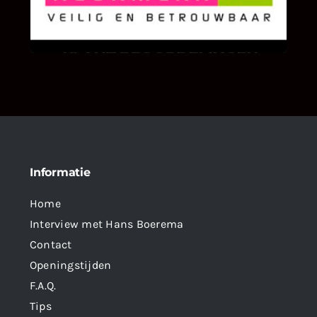
We zijn er zeer op gesteld om te weten wat u
als klant van ons en onze diensten vindt.
Informatie
Home
Interview met Hans Boerema
Contact
Openingstijden
F.A.Q.
Tips