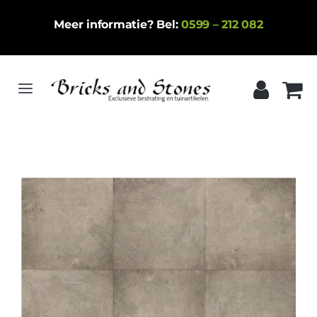
Ga
Meer informatie? Bel:
0599 – 212 082
naar
inhoud
Toggle
Navigation
Home
Gebakken klinkers
Keramische tegels
Natuursteen
Betontegels
Siergrind