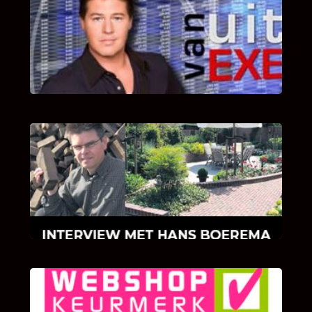
UITSTEL VAN EXECUTIE
Bekijk hier de fragmenten van de deelname
van Bricks and Stones aan dit programma.
INTERVIEW MET HANS BOEREMA
Hoe Bricks and Stones ontstaan is en wat
Hans Boerema motiveert in de wereld van
klinkers en tegels!
KLANT BEOORDELINGEN