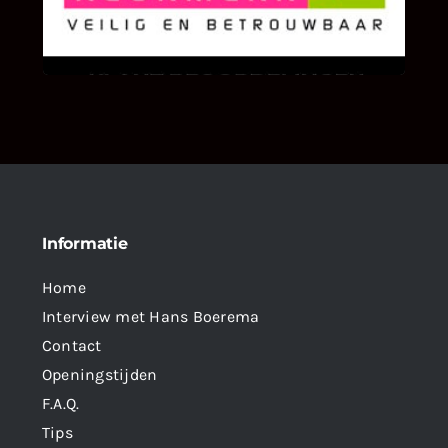
We zijn er zeer op gesteld om te weten wat u
als klant van ons en onze diensten vindt.
Informatie
Home
Interview met Hans Boerema
Contact
Openingstijden
F.A.Q.
Tips