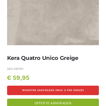
Producten
Contact
Offerte aanvragen
Kera Quatro Unico Greige
SKU
D97011
€
59,95
MONSTER AANVRAGEN (MAX 3 PER ORDER)
OFFERTE AANVRAGEN