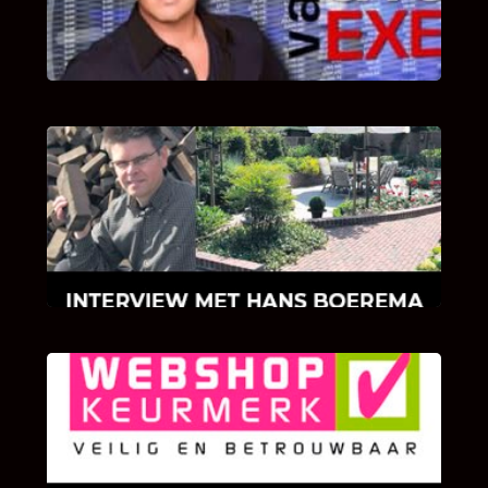
van Bricks and Stones aan dit programma.
INTERVIEW MET HANS BOEREMA
Hoe Bricks and Stones ontstaan is en wat
Hans Boerema motiveert in de wereld van
klinkers en tegels!
KLANT BEOORDELINGEN
We zijn er zeer op gesteld om te weten wat u
als klant van ons en onze diensten vindt.