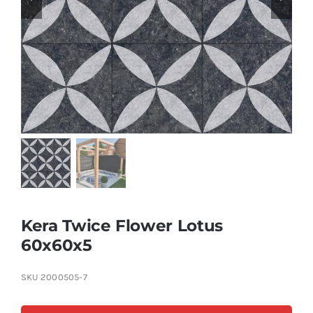
Producten
Contact
Offerte aanvragen
Kera Twice Flower Lotus
60x60x5
SKU
2000505-7