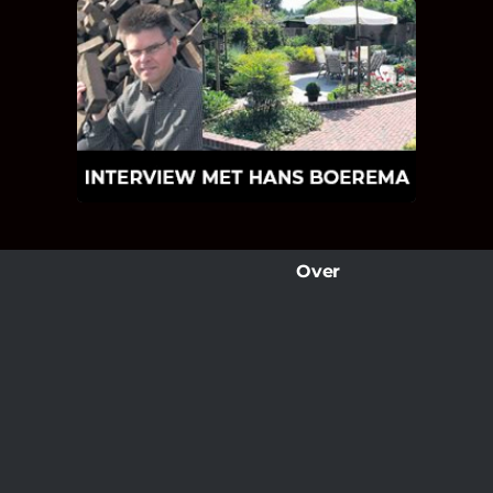
INTERVIEW MET HANS
BOEREMA
Hoe Bricks and Stones ontstaan is en
wat Hans Boerema motiveert in de
wereld van klinkers en tegels!
Over