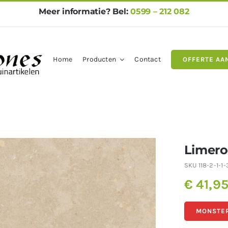
Meer informatie? Bel:
0599 – 212 082
Home
Producten
Contact
OFFERTE AA
gels
Natuursteen
Betontegel
Limero
SKU
118-2-1-1-
€
41,9
MONSTER