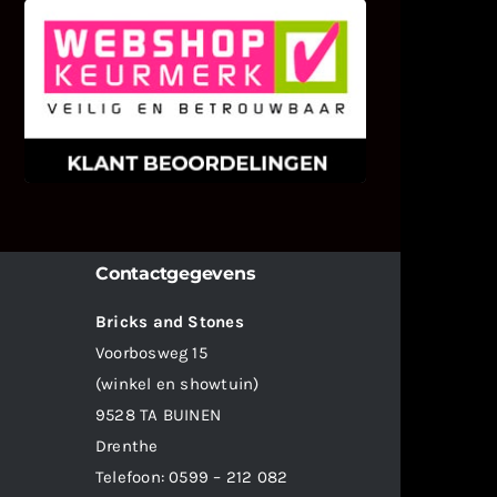
KLANT BEOORDELINGEN
We zijn er zeer op gesteld om te
weten wat u als klant van ons en
onze diensten vindt.
Contactgegevens
Bricks and Stones
Voorbosweg 15
(winkel en showtuin)
9528 TA BUINEN
Drenthe
Telefoon:
0599 – 212 082