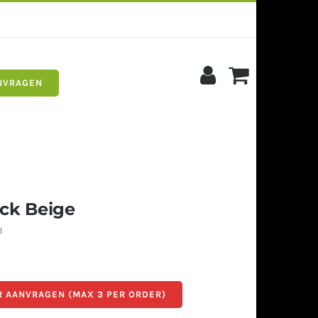
NVRAGEN
s
Siergrind
ck Beige
3
5
 AANVRAGEN (MAX 3 PER ORDER)