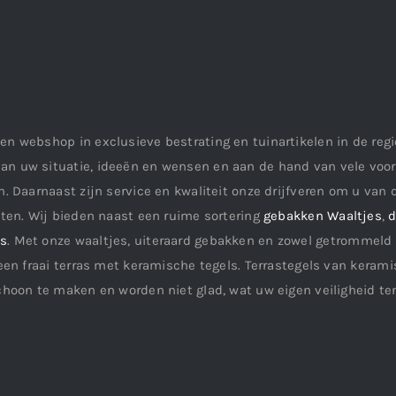
en webshop in exclusieve bestrating en tuinartikelen in de re
an uw situatie, ideeën en wensen en aan de hand van vele vo
. Daarnaast zijn service en kwaliteit onze drijfveren om u van d
aten. Wij bieden naast een ruime sortering
gebakken Waaltjes
,
d
ls
. Met onze waaltjes, uiteraard gebakken en zowel getrommeld 
een fraai terras met keramische tegels. Terrastegels van keramis
choon te maken en worden niet glad, wat uw eigen veiligheid te