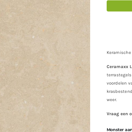
Keramische 
Ceramaxx L
terrastegels
voordelen va
krasbestendi
weer.
Vraag een o
Monster aa