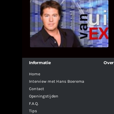
UITSTEL VAN EXECUTIE
Bekijk hier de fragmenten van de
deelname van Bricks and Stones aan
dit programma.
Informatie
Over
Home
Interview met Hans Boerema
Contact
Openingstijden
F.A.Q.
Tips