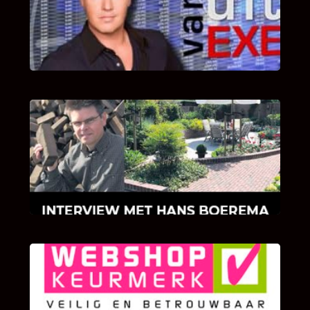
Bekijk hier de fragmenten van de deelname
van Bricks and Stones aan dit programma.
INTERVIEW MET HANS BOEREMA
Hoe Bricks and Stones ontstaan is en wat
Hans Boerema motiveert in de wereld van
klinkers en tegels!
KLANT BEOORDELINGEN
We zijn er zeer op gesteld om te weten wat u