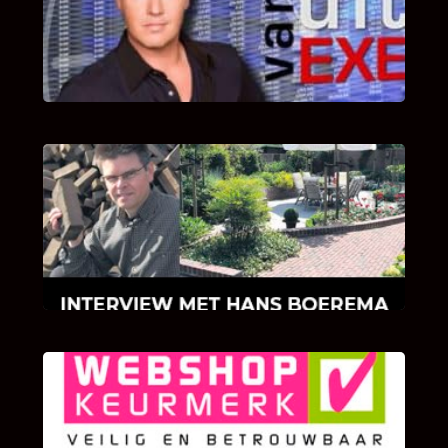
Bekijk hier de fragmenten van de deelname
van Bricks and Stones aan dit programma.
INTERVIEW MET HANS BOEREMA
Hoe Bricks and Stones ontstaan is en wat
Hans Boerema motiveert in de wereld van
klinkers en tegels!
KLANT BEOORDELINGEN
We zijn er zeer op gesteld om te weten wat u