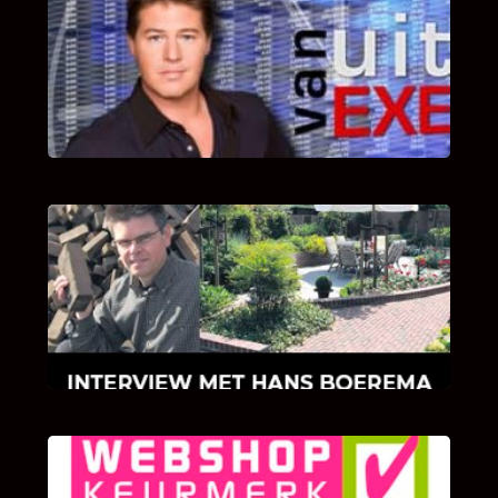
UITSTEL VAN EXECUTIE
Bekijk hier de fragmenten van de deelname
van Bricks and Stones aan dit programma.
INTERVIEW MET HANS BOEREMA
Hoe Bricks and Stones ontstaan is en wat
Hans Boerema motiveert in de wereld van
klinkers en tegels!
KLANT BEOORDELINGEN