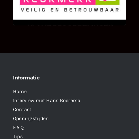
We zijn er zeer op gesteld om te weten wat u
als klant van ons en onze diensten vindt.
Informatie
Home
Interview met Hans Boerema
Contact
Openingstijden
F.A.Q.
Tips