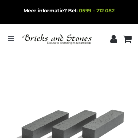
Ga
Meer informatie? Bel:
0599 – 212 082
naar
inhoud
Toggle
Navigation
Home
Gebakken klinkers
Keramische tegels
Natuursteen
Betontegels
Siergrind