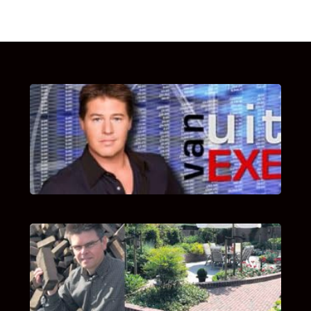
UITSTEL VAN EXECUTIE
Bekijk hier de fragmenten van de deelname
van Bricks and Stones aan dit programma.
INTERVIEW MET HANS BOEREMA
Hoe Bricks and Stones ontstaan is en wat
Hans Boerema motiveert in de wereld van
klinkers en tegels!