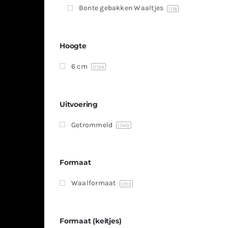
Bonte gebakken Waaltjes
1
/18
Hoogte
6 cm
1
/134
Uitvoering
Getrommeld
1
/140
Formaat
Waalformaat
1
/113
Formaat (keitjes)