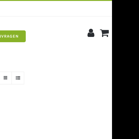
NVRAGEN
s
Siergrind