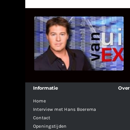
UITSTEL VAN EXECUTIE
Bekijk hier de fragmenten van de
deelname van Bricks and Stones aan
dit programma.
Informatie
Over
Home
Interview met Hans Boerema
Contact
Openingstijden