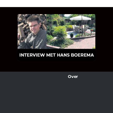
INTERVIEW MET HANS
BOEREMA
Hoe Bricks and Stones ontstaan is en
wat Hans Boerema motiveert in de
wereld van klinkers en tegels!
Over