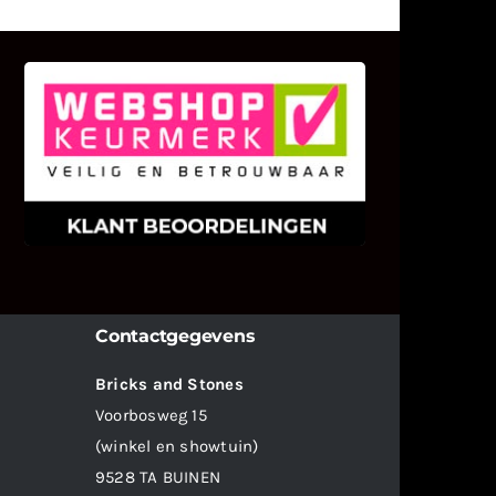
KLANT BEOORDELINGEN
We zijn er zeer op gesteld om te
weten wat u als klant van ons en
onze diensten vindt.
Contactgegevens
Bricks and Stones
Voorbosweg 15
(winkel en showtuin)
9528 TA BUINEN