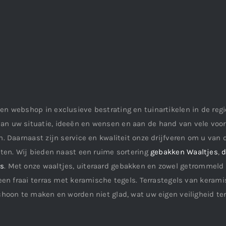
en webshop in exclusieve bestrating en tuinartikelen in de re
an uw situatie, ideeën en wensen en aan de hand van vele vo
. Daarnaast zijn service en kwaliteit onze drijfveren om u van d
aten. Wij bieden naast een ruime sortering
gebakken Waaltjes
,
d
ls
. Met onze waaltjes, uiteraard gebakken en zowel getrommeld 
een fraai terras met keramische tegels. Terrastegels van keramis
choon te maken en worden niet glad, wat uw eigen veiligheid te