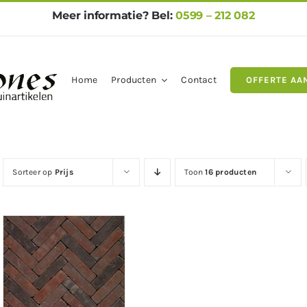
Meer informatie? Bel:
0599 – 212 082
Home
Producten
Contact
OFFERTE AA
gels
Natuursteen
Betontegel
Sorteer op
Prijs
Toon
16 producten