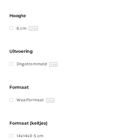
Producten
Contact
Hoogte
6 cm
Offerte aanvragen
1
/134
Uitvoering
Ongetrommeld
1
/39
Formaat
Waalformaat
1
/113
Formaat (keitjes)
14x14x3-5 cm