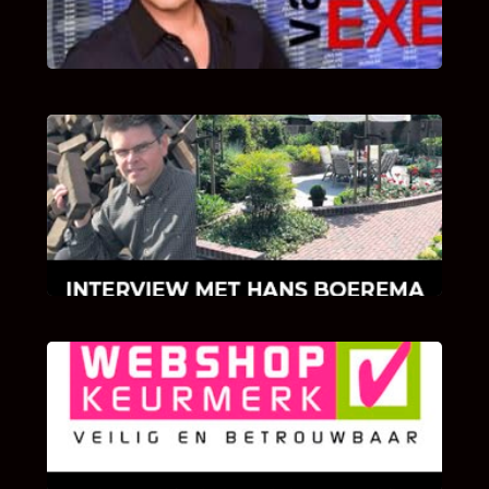
van Bricks and Stones aan dit programma.
INTERVIEW MET HANS BOEREMA
Hoe Bricks and Stones ontstaan is en wat
Hans Boerema motiveert in de wereld van
klinkers en tegels!
KLANT BEOORDELINGEN
We zijn er zeer op gesteld om te weten wat u
als klant van ons en onze diensten vindt.