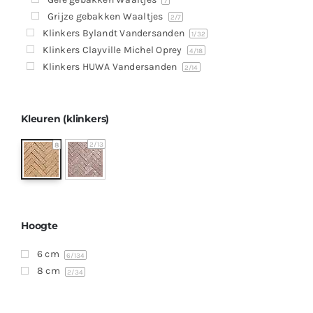
Producten
7
Grijze gebakken Waaltjes
2
/7
Contact
Klinkers Bylandt Vandersanden
1
/32
Klinkers Clayville Michel Oprey
4
/18
Offerte aanvragen
Klinkers HUWA Vandersanden
2
/14
Kleuren (klinkers)
2
/13
8
Hoogte
6 cm
6
/134
8 cm
2
/34