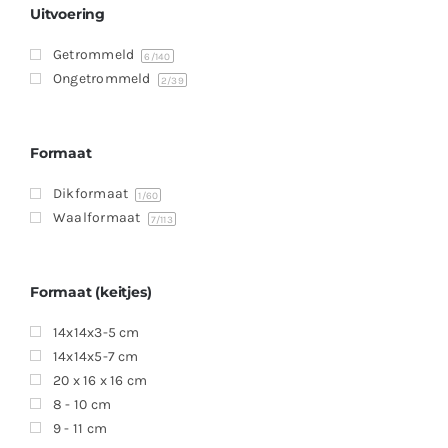
Uitvoering
Getrommeld
6
/140
Ongetrommeld
2
/39
Formaat
Dikformaat
1
/60
Waalformaat
7
/113
Formaat (keitjes)
14x14x3-5 cm
14x14x5-7 cm
20 x 16 x 16 cm
8 - 10 cm
9 - 11 cm