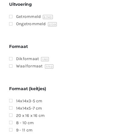
Uitvoering
Getrommeld
6
/140
Ongetrommeld
2
/39
Formaat
Dikformaat
1
/60
Waalformaat
7
/113
Formaat (keitjes)
14x14x3-5 cm
14x14x5-7 cm
20 x 16 x 16 cm
8 - 10 cm
9 - 11 cm