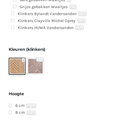
Producten
7
Grijze gebakken Waaltjes
2
/7
Contact
Klinkers Bylandt Vandersanden
1
/32
Klinkers Clayville Michel Oprey
4
/18
Offerte aanvragen
Klinkers HUWA Vandersanden
2
/14
Kleuren (klinkers)
2
/13
8
Hoogte
6 cm
6
/134
8 cm
2
/34