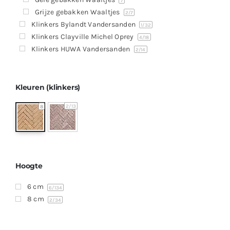
Producten
7
Grijze gebakken Waaltjes
2
/7
Contact
Klinkers Bylandt Vandersanden
1
/32
Klinkers Clayville Michel Oprey
4
/18
Offerte aanvragen
Klinkers HUWA Vandersanden
2
/14
Kleuren (klinkers)
2
/13
8
Hoogte
6 cm
6
/134
8 cm
2
/34