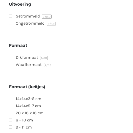
Uitvoering
Getrommeld
6
/140
Ongetrommeld
2
/39
Formaat
Dikformaat
1
/60
Waalformaat
7
/113
Formaat (keitjes)
14x14x3-5 cm
14x14x5-7 cm
20 x 16 x 16 cm
8 - 10 cm
9 - 11 cm