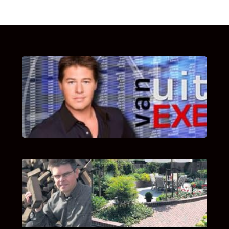
UITSTEL VAN EXECUTIE
Bekijk hier de fragmenten van de deelname
van Bricks and Stones aan dit programma.
INTERVIEW MET HANS BOEREMA
Hoe Bricks and Stones ontstaan is en wat
Hans Boerema motiveert in de wereld van
klinkers en tegels!