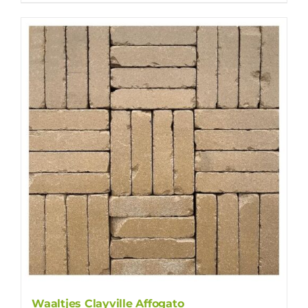
Waaltjes Clayville Affogato