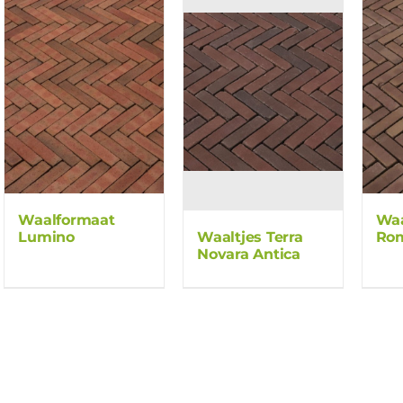
Waalformaat
Waa
Lumino
Rom
Waaltjes Terra
Novara Antica