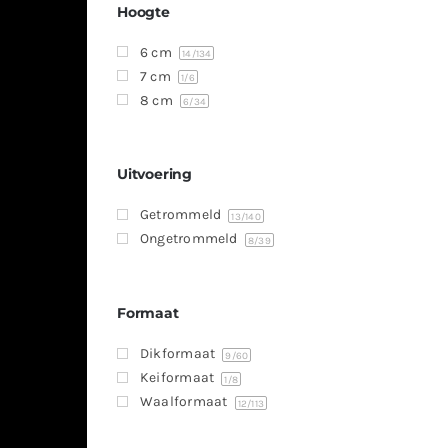
Hoogte
6 cm
14
/134
7 cm
1
/6
8 cm
6
/34
Uitvoering
Getrommeld
13
/140
Ongetrommeld
8
/39
Formaat
Dikformaat
9
/60
Keiformaat
1
/8
Waalformaat
12
/113