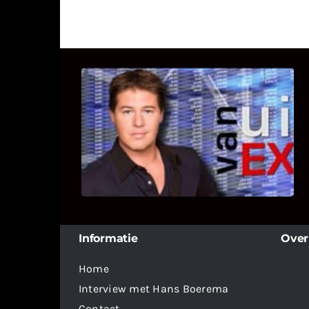
UITSTEL VAN EXECUTIE
Bekijk hier de fragmenten van de
deelname van Bricks and Stones aan
dit programma.
Informatie
Over
Home
Interview met Hans Boerema
Contact