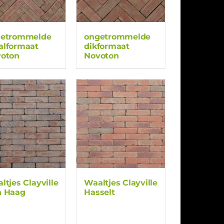
getrommelde
ongetrommelde
lformaat
dikformaat
oton
Novoton
ltjes Clayville
Waaltjes Clayville
n Haag
Hasselt