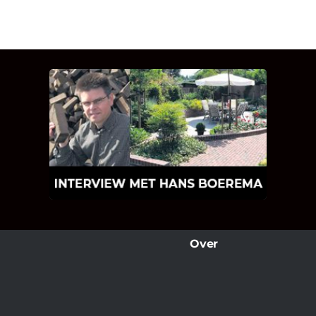
INTERVIEW MET HANS
BOEREMA
Hoe Bricks and Stones ontstaan is en
wat Hans Boerema motiveert in de
wereld van klinkers en tegels!
Over