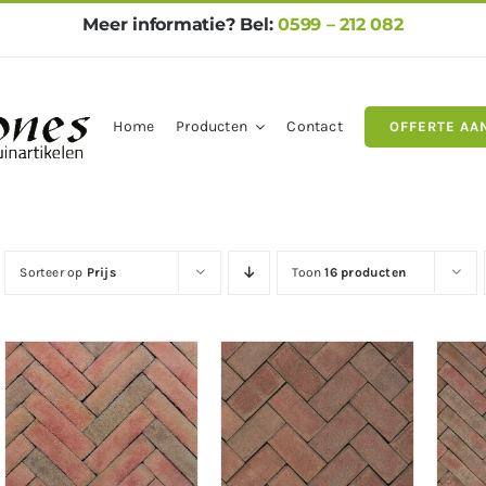
Meer informatie? Bel:
0599 – 212 082
Home
Producten
Contact
OFFERTE AA
gels
Natuursteen
Betontegel
Sorteer op
Prijs
Toon
16 producten