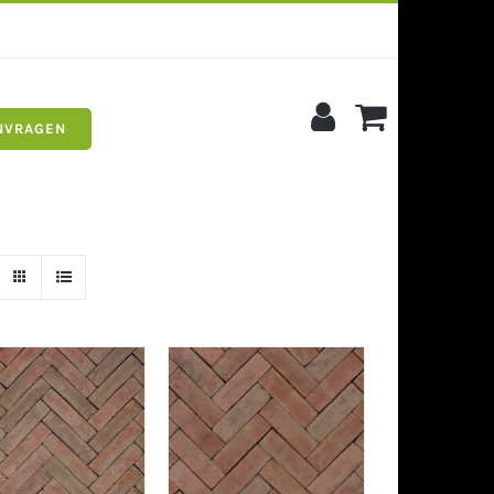
NVRAGEN
s
Siergrind