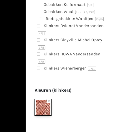
Gebakken Keiformaat
1
/8
Gebakken Waaltjes
25
/232
Rode gebakken Waaltjes
13
/19
Klinkers Bylandt Vandersanden
4
/32
Klinkers Clayville Michel Oprey
3
/18
Klinkers HUWA Vandersanden
4
/14
Klinkers Wienerberger
9
/69
Kleuren (klinkers)
21