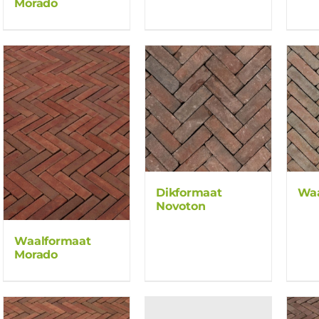
Morado
Dikformaat
Waa
Novoton
Waalformaat
Morado