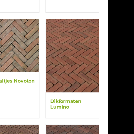
ltjes Novoton
Dikformaten
Lumino