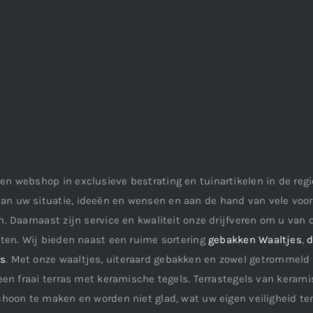
en webshop in exclusieve bestrating en tuinartikelen in de re
an uw situatie, ideeën en wensen en aan de hand van vele vo
. Daarnaast zijn service en kwaliteit onze drijfveren om u van d
aten. Wij bieden naast een ruime sortering
gebakken Waaltjes
,
d
ls
. Met onze waaltjes, uiteraard gebakken en zowel getrommeld 
een fraai terras met keramische tegels. Terrastegels van keramis
choon te maken en worden niet glad, wat uw eigen veiligheid te