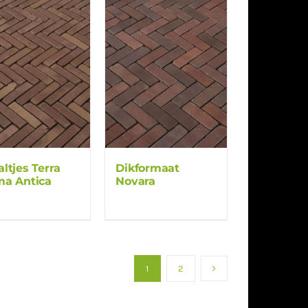
ltjes Terra
Dikformaat
a Antica
Novara
1
2