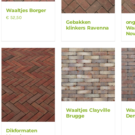
Waaltjes Borger
€
52,50
Gebakken
on
klinkers Ravenna
Waa
Nov
Waaltjes Clayville
Waa
Brugge
De
Dikformaten