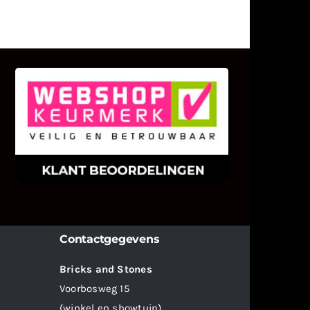
KLANT BEOORDELINGEN
We zijn er zeer op gesteld om te
weten wat u als klant van ons en
onze diensten vindt.
Contactgegevens
Bricks and Stones
Voorbosweg 15
(winkel en showtuin)