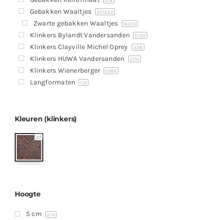
Producten
2
/8
Gebakken Waaltjes
27
/232
Contact
Zwarte gebakken Waaltjes
14
/20
Klinkers Bylandt Vandersanden
11
/32
Offerte aanvragen
Klinkers Clayville Michel Oprey
3
/18
Klinkers HUWA Vandersanden
2
/14
Klinkers Wienerberger
11
/69
Langformaten
1
/2
Kleuren (klinkers)
27
Hoogte
5 cm
2
/4