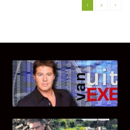
1
2
UITSTEL VAN EXECUTIE
Bekijk hier de fragmenten van de deelname
van Bricks and Stones aan dit programma.
INTERVIEW MET HANS BOEREMA