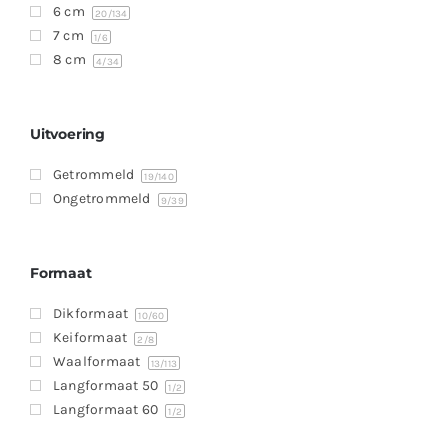
6 cm
20
/134
7 cm
1
/6
8 cm
4
/34
Uitvoering
Getrommeld
19
/140
Ongetrommeld
9
/39
Formaat
Dikformaat
10
/60
Keiformaat
2
/8
Waalformaat
13
/113
Langformaat 50
1
/2
Langformaat 60
1
/2