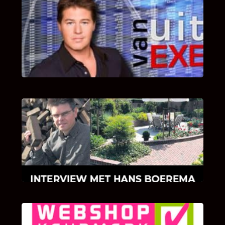
UITSTEL VAN EXECUTIE
Bekijk hier de fragmenten van de deelname
van Bricks and Stones aan dit programma.
INTERVIEW MET HANS BOEREMA
Hoe Bricks and Stones ontstaan is en wat
Hans Boerema motiveert in de wereld van
klinkers en tegels!
KLANT BEOORDELINGEN