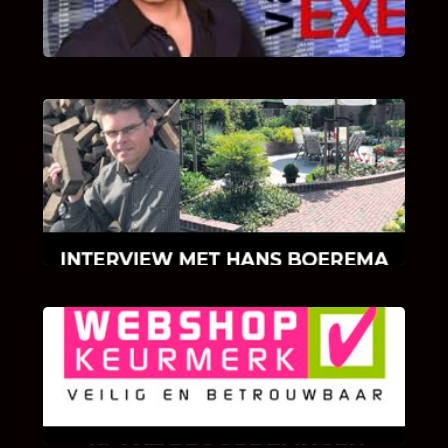
van Bricks and Stones aan dit programma.
INTERVIEW MET HANS BOEREMA
Hoe Bricks and Stones ontstaan is en wat
Hans Boerema motiveert in de wereld van
klinkers en tegels!
KLANT BEOORDELINGEN
We zijn er zeer op gesteld om te weten wat u
als klant van ons en onze diensten vindt.