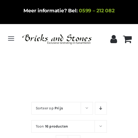
Ga
Meer informatie? Bel:
0599 – 212 082
naar
inhoud
Toggle
Navigation
Home
Gebakken klinkers
Keramische tegels
Natuursteen
Sorteer op
Prijs
Betontegels
Siergrind
Toon
16 producten