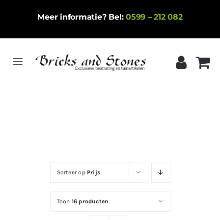
Ga
Meer informatie? Bel:
0599 – 212 082
naar
inhoud
Toggle
Navigation
Home
Gebakken klinkers
Keramische tegels
Natuursteen
Sorteer op
Prijs
Betontegels
Siergrind
Toon
16 producten