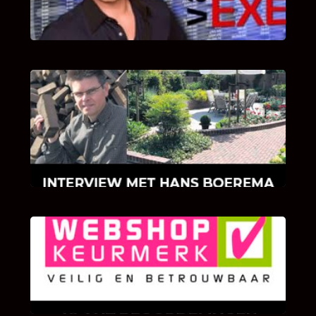
van Bricks and Stones aan dit programma.
INTERVIEW MET HANS BOEREMA
Hoe Bricks and Stones ontstaan is en wat
Hans Boerema motiveert in de wereld van
klinkers en tegels!
KLANT BEOORDELINGEN
We zijn er zeer op gesteld om te weten wat u
als klant van ons en onze diensten vindt.