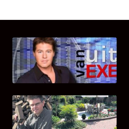
UITSTEL VAN EXECUTIE
Bekijk hier de fragmenten van de deelname
van Bricks and Stones aan dit programma.
INTERVIEW MET HANS BOEREMA
Hoe Bricks and Stones ontstaan is en wat
Hans Boerema motiveert in de wereld van