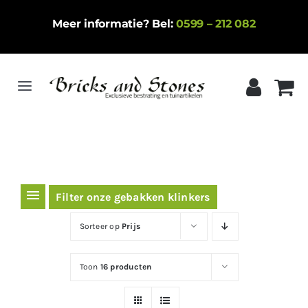
Ga
Meer informatie? Bel:
0599 – 212 082
naar
inhoud
Toggle
Navigation
Home
Gebakken klinkers
Keramische tegels
Filter onze gebakken klinkers
Natuursteen
Sorteer op
Prijs
Betontegels
Toon
16 producten
Siergrind