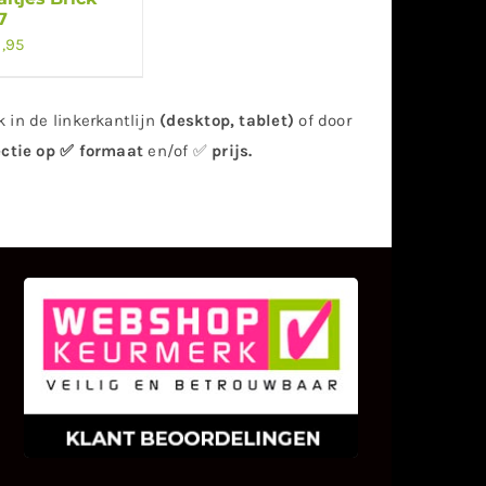
7
,95
 in de linkerkantlijn
(desktop, tablet)
of door
ectie op ✅ formaat
en/of ✅
prijs
.
KLANT BEOORDELINGEN
We zijn er zeer op gesteld om te
weten wat u als klant van ons en
onze diensten vindt.