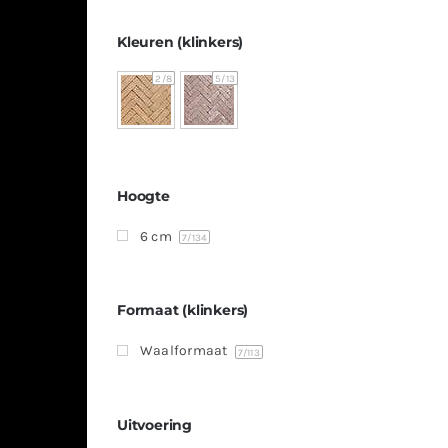
Kleuren (klinkers)
2
/8
5
/13
Hoogte
6 cm
7
/134
Formaat (klinkers)
Waalformaat
7
/113
Uitvoering