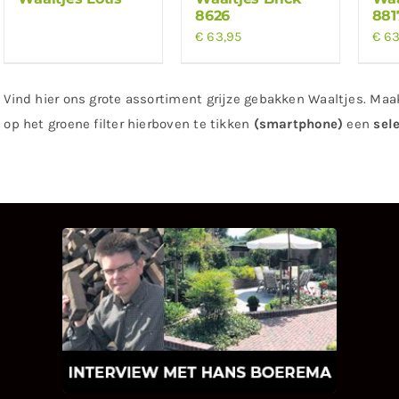
8626
881
€
63,95
€
63
Vind hier ons grote assortiment grijze gebakken Waaltjes. Maak
op het groene filter hierboven te tikken
(smartphone)
een
sel
INTERVIEW MET HANS
BOEREMA
Hoe Bricks and Stones ontstaan is en
wat Hans Boerema motiveert in de
wereld van klinkers en tegels!