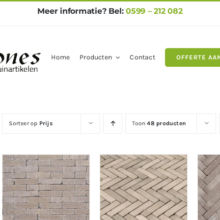
Meer informatie? Bel:
0599 – 212 082
Home
Producten
Contact
OFFERTE AA
gels
Natuursteen
Betontegel
Sorteer op
Prijs
Toon
48 producten