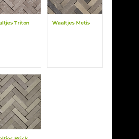
ltjes Triton
Waaltjes Metis
ltjes Brick