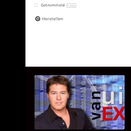
Getrommeld
7
/140
Herstellen
UITSTEL VAN EXECUTIE
Bekijk hier de fragmenten van de
deelname van Bricks and Stones aan
dit programma.