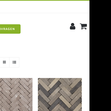
NVRAGEN
s
Siergrind