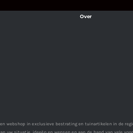
Over
en webshop in exclusieve bestrating en tuinartikelen in de re
an uw situatie, ideeën en wensen en aan de hand van vele vo