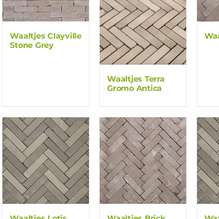
Waaltjes Clayville
Waa
Stone Grey
Waaltjes Terra
Gromo Antica
Waaltjes Lotis
Waaltjes Brick
Waa