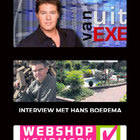
UITSTEL VAN EXECUTIE
Bekijk hier de fragmenten van de deelname
van Bricks and Stones aan dit programma.
INTERVIEW MET HANS BOEREMA
Hoe Bricks and Stones ontstaan is en wat
Hans Boerema motiveert in de wereld van
klinkers en tegels!
KLANT BEOORDELINGEN