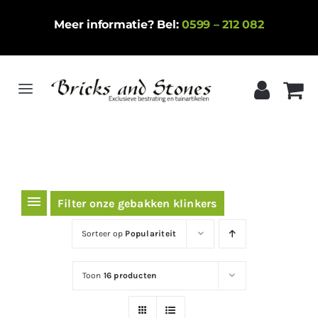
Ga
Meer informatie? Bel:
0599 – 212 082
naar
inhoud
Toggle
Navigation
Home
Gebakken klinkers
Keramische tegels
Filter onze gebakken klinkers
Natuursteen
Sorteer op
Populariteit
Betontegels
Toon
16 producten
Siergrind