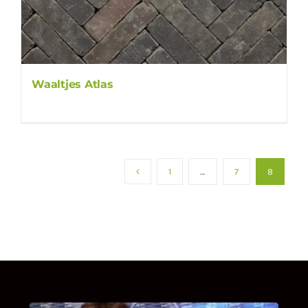
Waaltjes Atlas
1
…
7
8