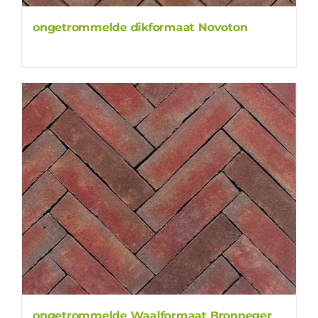
ongetrommelde dikformaat Novoton
ongetrommelde Waalformaat Bronneger