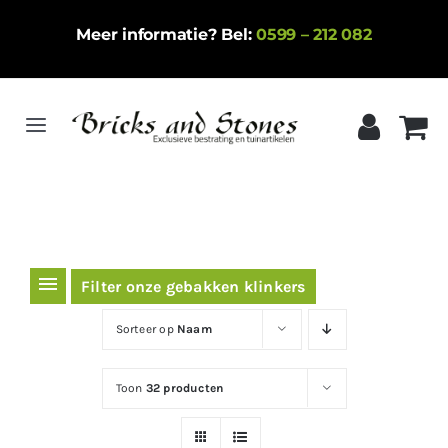
Ga
Meer informatie? Bel:
0599 – 212 082
naar
inhoud
Toggle
Navigation
Home
Gebakken klinkers
Keramische tegels
Filter onze gebakken klinkers
Natuursteen
Sorteer op
Naam
Betontegels
Toon
32 producten
Siergrind