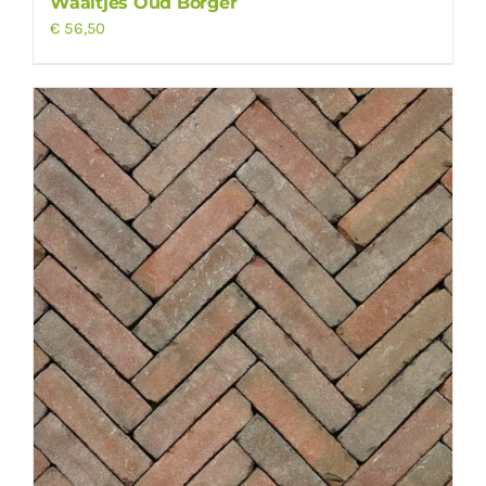
Waaltjes Oud Borger
€
56,50