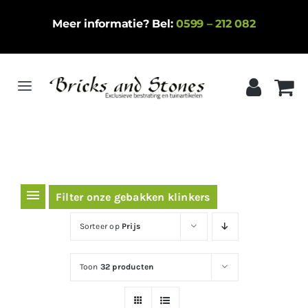
Ga
Meer informatie? Bel:
0599 – 212 082
naar
inhoud
Toggle
Navigation
Home
Gebakken klinkers
Keramische tegels
Filter onze gebakken klinkers
Natuursteen
Sorteer op
Prijs
Betontegels
Toon
32 producten
Siergrind