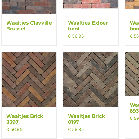
Waaltjes Clayville
Waaltjes Exloër
Waa
Brussel
bont
bon
€
56,95
€
56
Waa
893
Waaltjes Brick
Waaltjes Brick
€
59
8397
8197
€
56,95
€
59,95