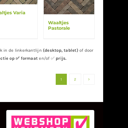
ltjes Varia
Waaltjes
Pastorale
 in de linkerkantlijn
(desktop, tablet)
of door
ectie op ✅ formaat
en/of ✅
prijs
.
1
2
KLANT BEOORDELINGEN