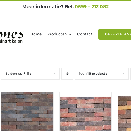
Meer informatie? Bel:
0599 – 212 082
Home
Producten
Contact
OFFERTE AA
gels
Natuursteen
Betontegel
Sorteer op
Prijs
Toon
16 producten