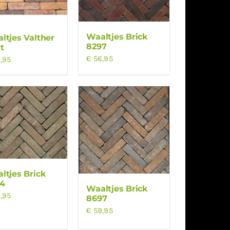
Waaltjes Brick
ltjes Valther
8297
t
€
56,95
,95
ltjes Brick
4
Waaltjes Brick
,95
8697
€
59,95