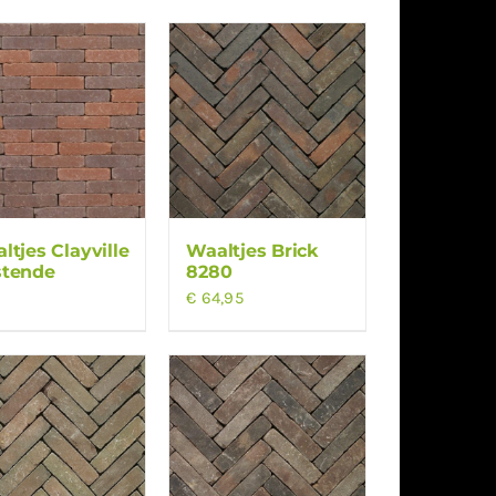
ltjes Clayville
Waaltjes Brick
tende
8280
€
64,95