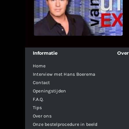
Bekijk hier de fragmenten van de
deelname van Bricks and Stones aan
dit programma.
Informatie
Over
Home
Interview met Hans Boerema
Contact
Openingstijden
F.A.Q.
Tips
Over ons
Onze bestelprocedure in beeld