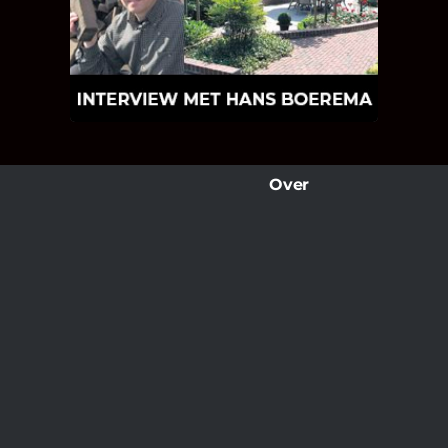
Hoe Bricks and Stones ontstaan is en
wat Hans Boerema motiveert in de
wereld van klinkers en tegels!
Over