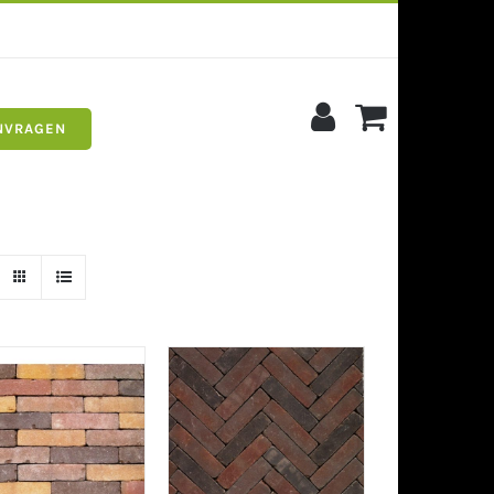
NVRAGEN
s
Siergrind