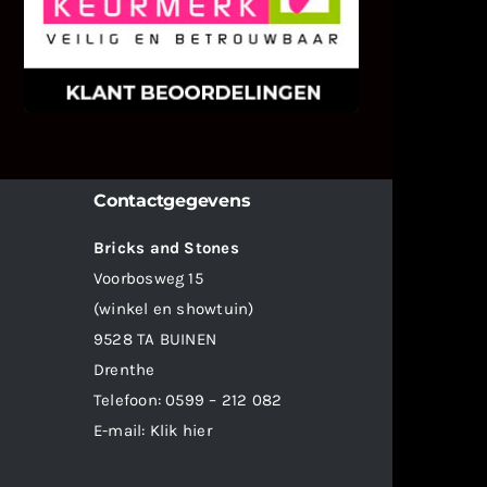
We zijn er zeer op gesteld om te
weten wat u als klant van ons en
onze diensten vindt.
Contactgegevens
Bricks and Stones
Voorbosweg 15
(winkel en showtuin)
9528 TA BUINEN
Drenthe
Telefoon:
0599 – 212 082
E-mail:
Klik hier