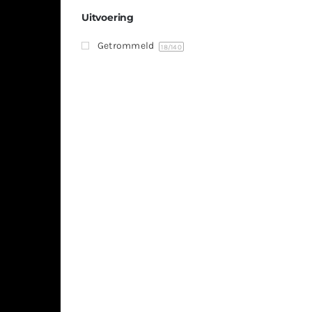
Uitvoering
Getrommeld
18
/140