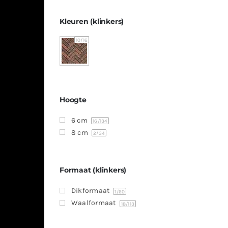
Kleuren (klinkers)
10
/16
Hoogte
6 cm
16
/134
8 cm
2
/34
Formaat (klinkers)
Dikformaat
1
/60
Waalformaat
18
/113