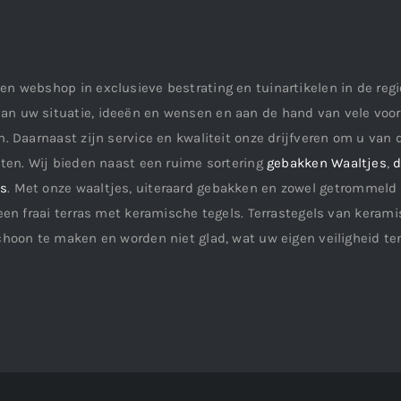
en webshop in exclusieve bestrating en tuinartikelen in de re
an uw situatie, ideeën en wensen en aan de hand van vele vo
. Daarnaast zijn service en kwaliteit onze drijfveren om u van d
aten. Wij bieden naast een ruime sortering
gebakken Waaltjes
,
d
ls
. Met onze waaltjes, uiteraard gebakken en zowel getrommeld 
een fraai terras met keramische tegels. Terrastegels van keramis
choon te maken en worden niet glad, wat uw eigen veiligheid te