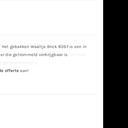
Het gebakken Waaltje Brick 8397 is een in
r die getrommeld verkrijgbaar is.
Op Vida
 gelijkend Waaltje.
de offerte
aan!