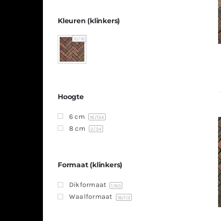
Kleuren (klinkers)
10
/16
Hoogte
6 cm
16
/134
8 cm
2
/34
Formaat (klinkers)
Dikformaat
1
/60
Waalformaat
18
/113