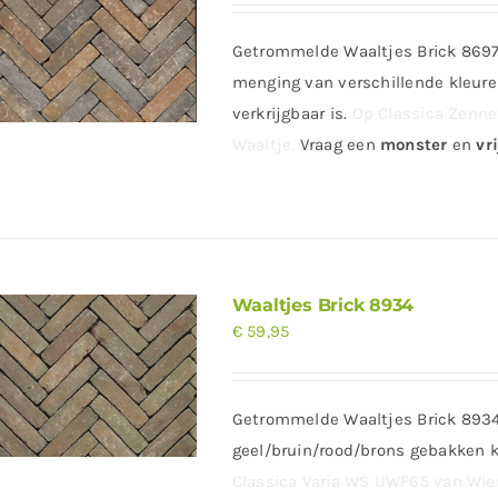
Getrommelde Waaltjes Brick 8697
menging van verschillende kleur
verkrijgbaar is.
Op Classica Zenne
Waaltje.
Vraag
een
monster
en
vri
Waaltjes Brick 8934
€
59,95
Getrommelde Waaltjes Brick 8934
geel/bruin/rood/brons gebakken k
Classica Varia WS UWF65 van Wien