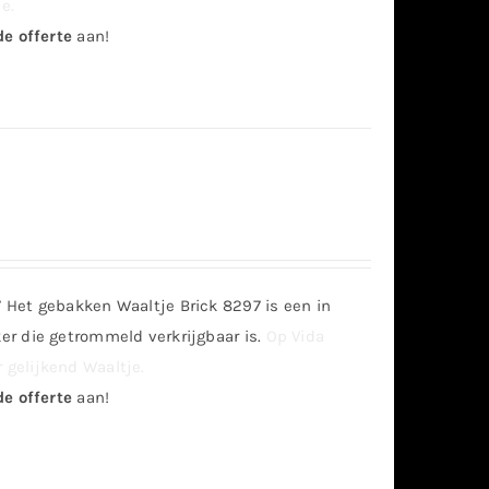
e.
de offerte
aan!
Het gebakken Waaltje Brick 8297 is een in
r die getrommeld verkrijgbaar is.
Op Vida
gelijkend Waaltje.
de offerte
aan!