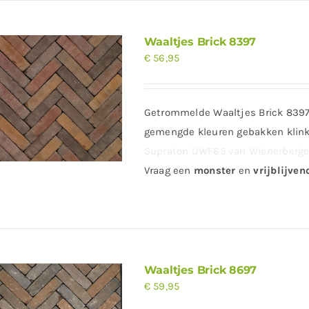
Waaltjes Brick 8397
€
56,95
Getrommelde Waaltjes Brick 8397 
gemengde kleuren gebakken klinke
Supraton UWF65 van Wienerberger
Vraag
een
monster
en
vrijblijven
Waaltjes Brick 8697
€
59,95