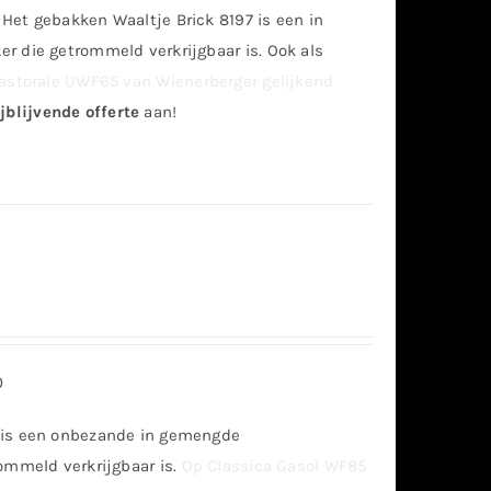
Het gebakken Waaltje Brick 8197 is een in
r die getrommeld verkrijgbaar is. Ook als
astorale UWF65 van Wienerberger gelijkend
jblijvende offerte
aan!
0
 is een onbezande in gemengde
ommeld verkrijgbaar is.
Op Classica Gasol WF85