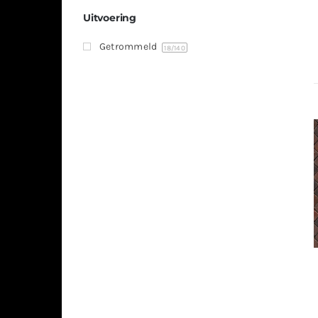
Uitvoering
Getrommeld
18
/140