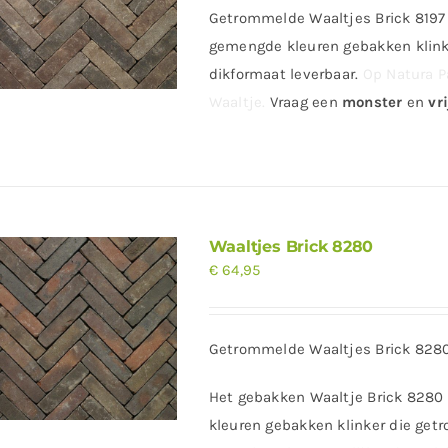
Getrommelde Waaltjes Brick 8197 
gemengde kleuren gebakken klinke
dikformaat leverbaar.
Op Natura P
Waaltje.
Vraag
een
monster
en
vri
Waaltjes Brick 8280
€
64,95
Getrommelde Waaltjes Brick 828
Het gebakken Waaltje Brick 8280
kleuren gebakken klinker die getr