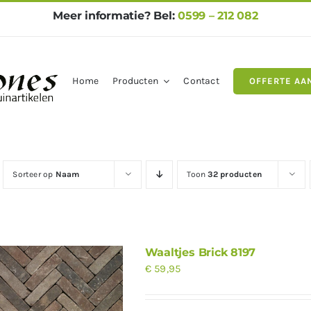
Meer informatie? Bel:
0599 – 212 082
Home
Producten
Contact
OFFERTE AA
gels
Natuursteen
Betontegel
Sorteer op
Naam
Toon
32 producten
Waaltjes Brick 8197
€
59,95