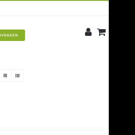
NVRAGEN
s
Siergrind