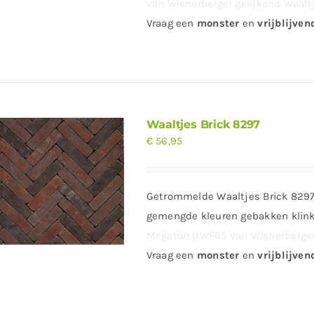
van Wienerberger gelijkend Waaltj
Vraag
een
monster
en
vrijblijven
Waaltjes Brick 8297
€
56,95
Getrommelde Waaltjes Brick 8297 
gemengde kleuren gebakken klinke
Megaton UWF65 van Wienerberger 
Vraag
een
monster
en
vrijblijven