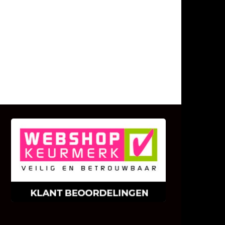
KLANT BEOORDELINGEN
We zijn er zeer op gesteld om te
weten wat u als klant van ons en
onze diensten vindt.