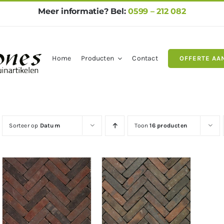
Meer informatie? Bel:
0599 – 212 082
Home
Producten
Contact
OFFERTE AA
gels
Natuursteen
Betontegel
Sorteer op
Datum
Toon
16 producten