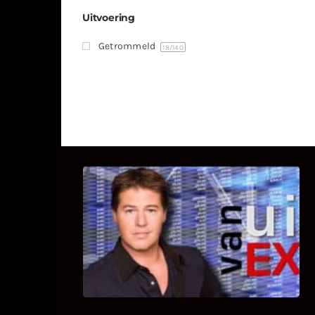
Uitvoering
Getrommeld
18
/140
UITSTEL VAN EXECUTIE
Bekijk hier de fragmenten van de
deelname van Bricks and Stones aan
dit programma.