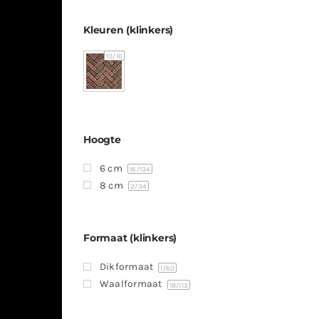
Kleuren (klinkers)
10
/16
Hoogte
6 cm
16
/134
8 cm
2
/34
Formaat (klinkers)
Dikformaat
1
/60
Waalformaat
18
/113