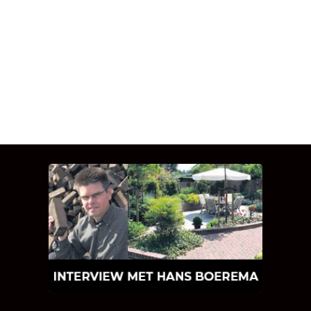
INTERVIEW MET HANS
BOEREMA
Hoe Bricks and Stones ontstaan is en
wat Hans Boerema motiveert in de
wereld van klinkers en tegels!