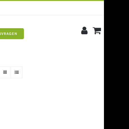
NVRAGEN
s
Siergrind