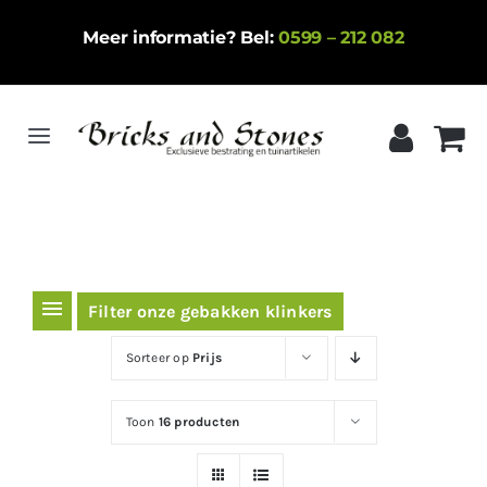
Ga
Meer informatie? Bel:
0599 – 212 082
naar
inhoud
Toggle
Navigation
Home
Gebakken klinkers
Keramische tegels
Filter onze gebakken klinkers
Natuursteen
Sorteer op
Prijs
Betontegels
Toon
16 producten
Siergrind