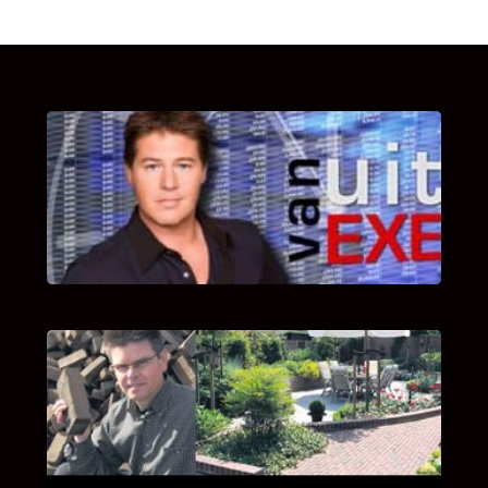
UITSTEL VAN EXECUTIE
Bekijk hier de fragmenten van de deelname
van Bricks and Stones aan dit programma.
INTERVIEW MET HANS BOEREMA
Hoe Bricks and Stones ontstaan is en wat
Hans Boerema motiveert in de wereld van
klinkers en tegels!